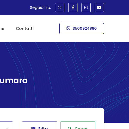
Seguici su:
ne
Contatti
3500924880
Fiumara
Filtri
Cerca