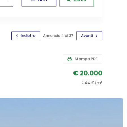
Indietro
Annuncio 4 di 37
Avanti
Stampa PDF
€ 20.000
2,44 €/m²