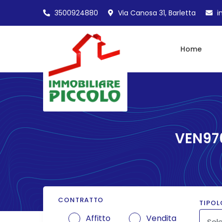
3500924880
Via Canosa 31, Barletta
i
Home
VEN976
CONTRATTO
TIPOL
Affitto
Vendita
Sele