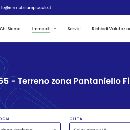
nfo@immobiliarepiccolo.it
Chi Siamo
Immobili
Servizi
Richiedi Valutazio
5 - Terreno zona Pantaniello 
OGIA
CITTÀ
ziona tipologia
Seleziona città