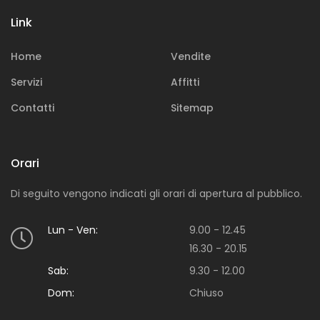
Acquista
Link
Sei alla ricerca di una soluzione immobiliare in
particolare?
Home
Vendite
Servizi
Affitti
Contatti
Sitemap
Orari
Di seguito vengono indicati gli orari di apertura al pubblico.
Vendi
Lun - Ven:
9.00 - 12.45
Vuoi mettere in vendita una o più proprietà
16.30 - 20.15
immobiliari?
Sab:
9.30 - 12.00
Dom:
Chiuso