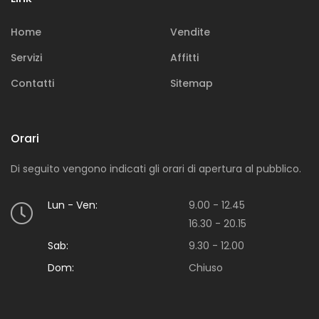
Sei alla ricerca di una soluzione immobiliare in
particolare?
Home
Vendite
Servizi
Affitti
Contatti
Sitemap
Orari
Di seguito vengono indicati gli orari di apertura al pubblico.
Vendi
Lun - Ven:
9.00 - 12.45
Vuoi mettere in vendita una o più proprietà
16.30 - 20.15
immobiliari?
Sab:
9.30 - 12.00
Dom:
Chiuso