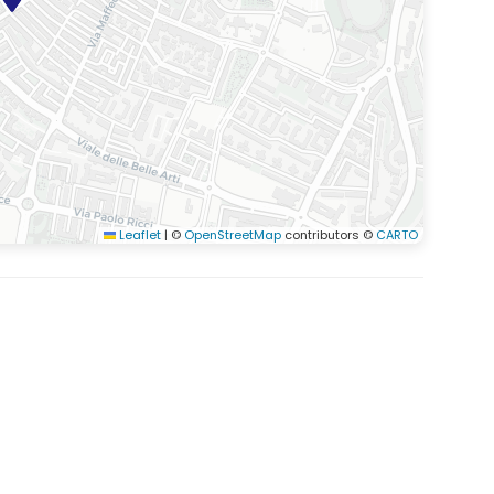
Leaflet
|
©
OpenStreetMap
contributors ©
CARTO