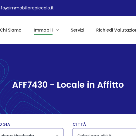
nfo@immobiliarepiccolo.it
Chi Siamo
Immobili
Servizi
Richiedi Valutazio
AFF7430 - Locale in Affitto
OGIA
CITTÀ
ziona tipologia
Seleziona città