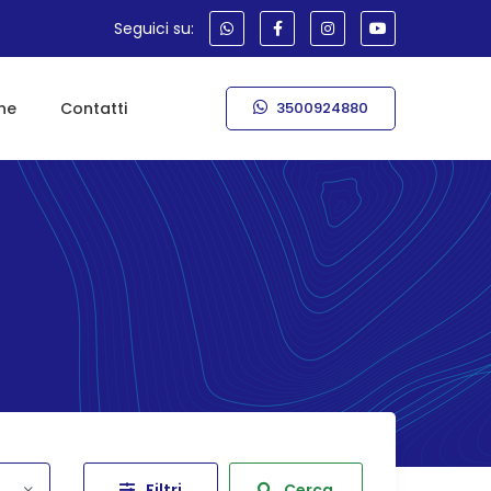
Seguici su:
ne
Contatti
3500924880
Filtri
Cerca