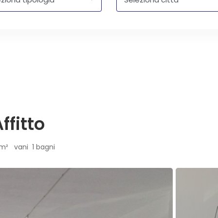
ffitto
 m² vani 1 bagni