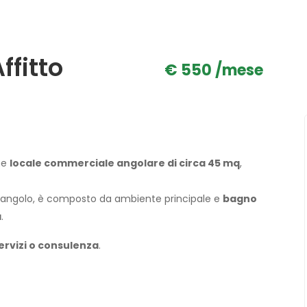
ffitto
€ 550 /mese
ne
locale commerciale angolare di circa 45 mq
,
ad angolo, è composto da ambiente principale e
bagno
a
.
 servizi o consulenza
.