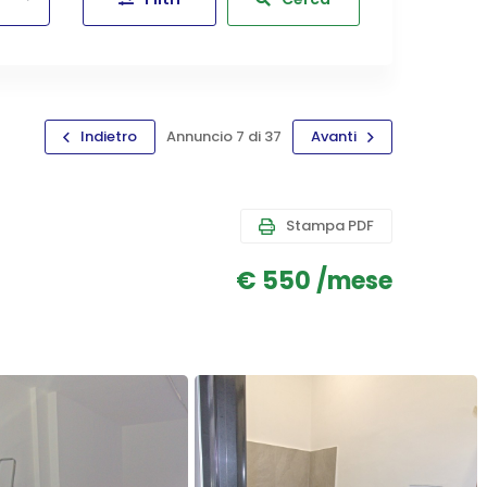
Indietro
Annuncio 7 di 37
Avanti
Stampa PDF
€ 550 /mese