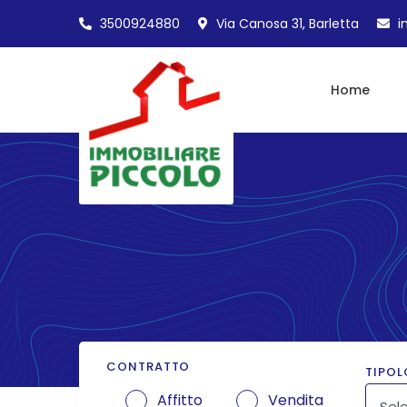
3500924880
Via Canosa 31, Barletta
i
Home
CONTRATTO
TIPOL
Affitto
Vendita
Sele