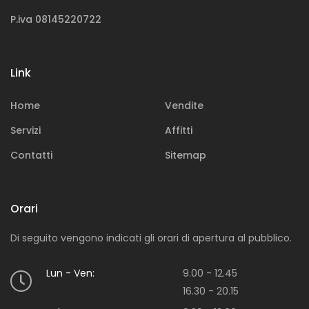
P.iva 08145220722
Acquista
Link
Sei alla ricerca di una soluzione immobiliare in
particolare?
Home
Vendite
Servizi
Affitti
Contatti
Sitemap
Orari
Di seguito vengono indicati gli orari di apertura al pubblico.
Vendi
Lun - Ven:
9.00 - 12.45
Vuoi mettere in vendita una o più proprietà
16.30 - 20.15
immobiliari?