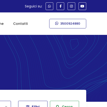
Seguici su:
ne
Contatti
3500924880
Filtri
Cerca