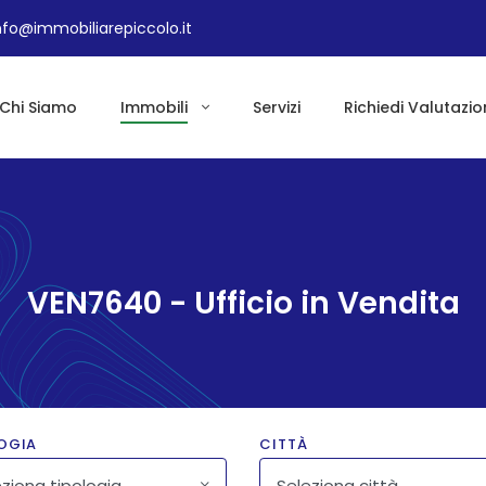
nfo@immobiliarepiccolo.it
Chi Siamo
Immobili
Servizi
Richiedi Valutazio
VEN7640 - Ufficio in Vendita
OGIA
CITTÀ
ziona tipologia
Seleziona città