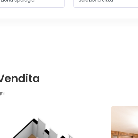
 Vendita
gni