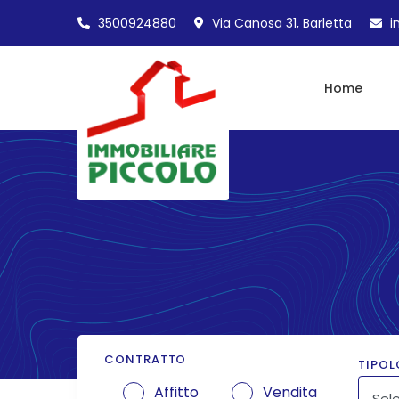
3500924880
Via Canosa 31, Barletta
i
Home
CONTRATTO
TIPOL
Affitto
Vendita
Sele