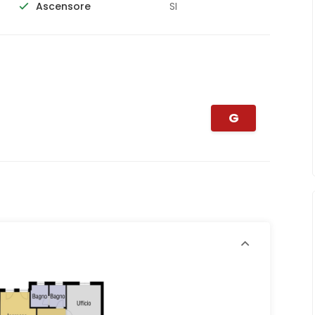
Ascensore
SI
G