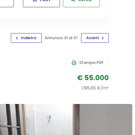
Indietro
Annuncio 31 di 37
Avanti
Stampa PDF
€ 55.000
1.195,65 €/m²