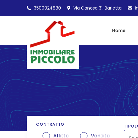
3500924880
Via Canosa 31, Barletta
i
Home
CONTRATTO
TIPOL
Affitto
Vendita
Sele