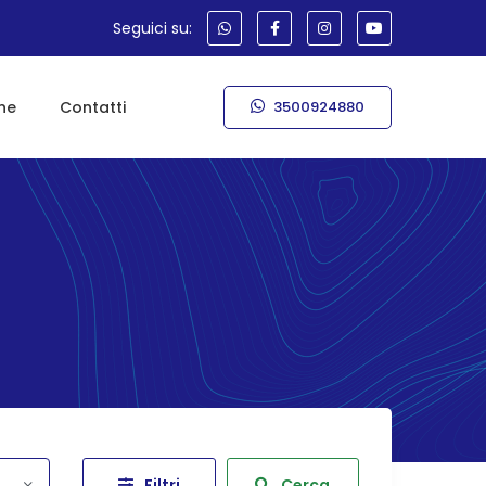
Seguici su:
ne
Contatti
3500924880
Filtri
Cerca