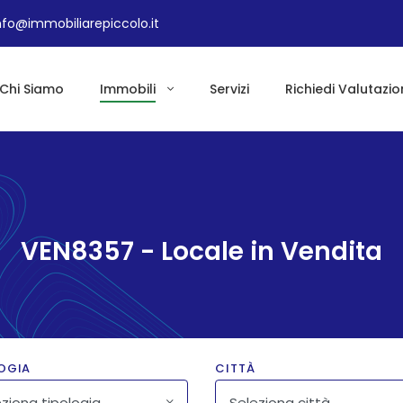
nfo@immobiliarepiccolo.it
Chi Siamo
Immobili
Servizi
Richiedi Valutazio
VEN8357 - Locale in Vendita
OGIA
CITTÀ
ziona tipologia
Seleziona città