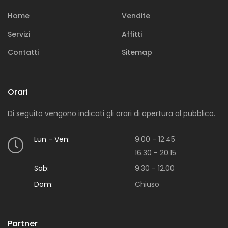
Sei alla ricerca di una soluzione immobiliare in
particolare?
Home
Vendite
Servizi
Affitti
Contatti
Sitemap
Orari
Di seguito vengono indicati gli orari di apertura al pubblico.
Vendi
Lun - Ven:
9.00 - 12.45
Vuoi mettere in vendita una o più proprietà
16.30 - 20.15
immobiliari?
Sab:
9.30 - 12.00
Dom:
Chiuso
Partner